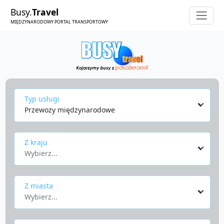
Busy.
Travel
MIĘDZYNARODOWY PORTAL TRANSPORTOWY
Typ usługi
Przewozy międzynarodowe
Z kraju
Wybierz...
Z miasta
Wybierz...