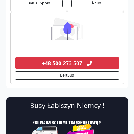
Dania Expres
Ti-bus
+48 500 273 507
BertBus
Busy Łabiszyn Niemcy !