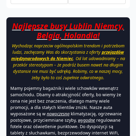
Najlepsze busy Lublin Niemcy,
Belgia, Holandia!
Wychodząc naprzeciw ogólnopolskim trendom i potrzebom
ludzi, zachęcamy Was do skorzystania z oferty
przejazdów
międzynarodowych do Niemiec
. Od lat udowadniamy – na
przekór stereotypom – że podróż busem nawet na długim
dystansie nie musi być udręką. Robimy, co w naszej mocy,
żeby było to coś zupełnie odwrotnego.
Mamy pojemny bagażnik i wiele schowków wewnątrz
samochodu. Dbamy o atrakcyjność oferty, bo wiemy że
cena nie jest bez znaczenia, dlatego mamy wiele
promocji, a dla stałych klientów zniżki. Nasze auta
wyposażone są w
nowoczesną
klimatyzację, ogrzewanie
postojowe, przyciemniane szyby,
wygodne
regulowane
fotele oraz oświetlenie punktowe. Do dyspozycji są
tablety z słuchawkami, bezprzewodowy internet WiFi,