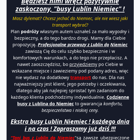
Będziesz nimi wręcz pozytywnie
zaskoczony, "busy Lublin Niemiec" !
Masz dylemat? Chcesz jechać do Niemiec, ale nie wiesz jaki
transport wybrać?
Plan
podróży
własnym autem uznałeś za mało
wygodny
i
bezpieczny, a do tego bardzo drogi. Mamy dla Ciebie
propozycję.
Profesjonalne przewozy z Lublin do
Niemiec
zawiozą Cię do celu szybko bezpiecznie i w
komfortowych warunkach, a do tego nie przepłacisz. A
nawet zaoszczędzisz, bo
przyjedziemy
po Ciebie w
wskazane miejsce i zawieziemy pod podany adres, więc
nie wydasz na dodatkowy
transport
do nas. Dla nas
najważniejszy jest klient, jego potrzeby i oczekiwania,
dlatego aby jak najlepiej sprostać tym zadaniom do
każdego klienta podchodzimy indywidualnie.
Codzienne
b
usy z
Lublina do Niemiec
to gwarancja
komfortu,
bezpieczeństwa i niskiej ceny.
Ekstra busy Lublin Niemiec ! każdego dnia
i na czas ! Zapraszamy już dziś !!!
"Tani bus z Lublin do
Niemiec
"są zawsze ubezpieczone