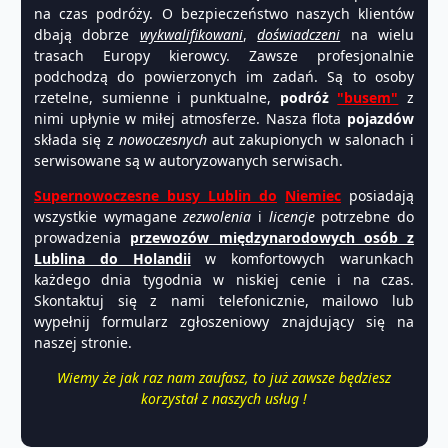
na czas podróży. O bezpieczeństwo naszych klientów
dbają dobrze
wykwalifikowani
,
doświadczeni
na wielu
trasach Europy kierowcy. Zawsze profesjonalnie
podchodzą do powierzonych im zadań. Są to osoby
rzetelne, sumienne i punktualne,
podróż
"busem"
z
nimi upłynie w miłej atmosferze. Nasza flota
pojazdów
składa się z
nowoczesnych
aut zakupionych w salonach i
serwisowane są w autoryzowanych serwisach.
Supernowoczesne busy Lublin do
Niemiec
posiadają
wszystkie wymagane
zezwolenia
i
licencje
potrzebne do
prowadzenia
przewozów międzynarodowych osób z
Lublina do Holandii
w komfortowych warunkach
każdego dnia tygodnia w niskiej cenie i na czas.
Skontaktuj się z nami telefonicznie, mailowo lub
wypełnij formularz zgłoszeniowy znajdujący się na
naszej stronie.
Wiemy że jak raz nam zaufasz, to już zawsze będziesz
korzystał z naszych usług !