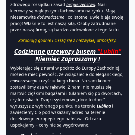
zdrowego rozsądku i zasad
bezpieczeństwa
. Nasi
kierowcy są najlepszymi fachowcami na rynku. Mają
niesamowite
doświadczenie
i co istotne, uwielbiają swoją
pracę! Właśnie to jest naszą siłą. Osoby zatrudniane
przez naszą firmę, są bardzo zadowolone z tego faktu.
Zarabiają godnie i cieszą się z niezwykłej atmosfery.
Codzienne przewozy busem
"
Lublin
"
Niemiec Zapraszamy !
Wybierając się z nami w podróż do Europy Zachodniej,
możecie mieć pewność, że wsiądziecie do eleganckiego,
nowoczesnego
i czyściutkiego
busa
. Na sam koniec
zostawiliśmy asa w rękawie. Z nami nie musisz się
martwić ciężkimi bagażami i tułaniem się po dworcach,
czy lotniskach. Dzięki systemowi „door to door”
wyruszysz z wybranego punktu na terenie
Lublina
i
zawieziemy Cię pod wskazany adres na terenie
docelowego europejskiego państwa. Od razu
uspokajamy – ceny nie są wygórowane.