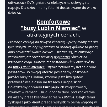
odtwarzacz DVD, gniazdka elektryczne, uchwyty na
napoje. Dla dzieci mamy foteliki dostosowane do wieku
dziecka.
Komfortowe
"busy Lublin Niemiec"
w
atrakcyjnych cenach.
Promocje czekają na nowych klientów, upusty mamy też dla
tych stałych. Polacy wyjeżdżają za granicę głównie za pracą,
albo odwiedzić swoich bliskich. Okazuje się, że emigracja
zarobkowa jest coraz bardziej
popularna
również na
wschodzie kraju. Dlatego też postanowiliśmy otworzyć się
na
busy
Lub
lin Niemiec
i
szybko
zyskaliśmy liczne grono
pasażerów. W swojej ofercie posiadamy
doskonałej
jakości busy z Lublina
,
którymi jesteśmy gotowi
przewieźć wiele osób na trasach Europejskich.
Dojeżdżamy do wielu
Europejskich
miejscowości,
również w ramach usługi door to door, pod konkretnie
wskazany przez klientów adres w
Lublinie
. Dzięki temu
zyskujesz jako klient przede wszystkim pełną wygodę w