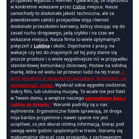
przypadku wyjazdu z Niemiec i gwarancję, że dojedziesz
w konkretnie wskazane przez
Ciebie
miejsce. Nasze
samochody to doskonała jakość techniczna, ale za
powodzeniem całości przejazdów stoją również
doskonale przeszkoleni kierowcy, którzy stosując się do
zasad ruchu drogowego, jadą szybko i na czas we
wskazane miejsca. Nasza firma to wiele optymalnych
połączeń z
Lublina
i okolic. Dojechanie z pracy, na
wakacje czy też do znajomych od tej pory stanie się
jeszcze prostsze i o wiele wygodniejsze niż w przypadku
standardowej komunikacji zbiorowej. Postaw na solidną
markę, która od wielu lat przewozi ludzi na tej trasie.
Z
nami dojedziesz w doskonałych warunkach, bezpiecznie i co
najważniejsze, szybko.
Wyobraź sobie
wygodne
siedzenie,
dobry film, lub ulubioną muzykę. To wcale nie jest fotel
w Twoim domu, a wnętrze naszego
optymalnego busa z
Lublina do Niemiec
!
Warunki podróży są u nas
wyśmienite. Ergonomiczne fotele sprawiają, że droga
mija bardzo przyjemnie i nawet spanie nie jest
uciążliwe, co jest akurat istotną informacją, biorąc pod
uwagę wiele godzin spędzonych w trasie. Staramy się
maksymalnie skracać czas przejazdu, z zachowaniem