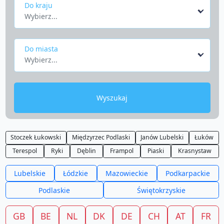
Do kraju
Wybierz...
Do miasta
Wybierz...
Wyszukaj
Stoczek Łukowski
Międzyrzec Podlaski
Janów Lubelski
Łuków
Terespol
Ryki
Dęblin
Frampol
Piaski
Krasnystaw
Lubelskie
Łódzkie
Mazowieckie
Podkarpackie
Podlaskie
Świętokrzyskie
GB
BE
NL
DK
DE
CH
AT
FR