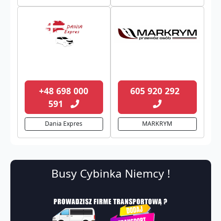
+48 698 000
605 920 292
591
Dania Expres
MARKRYM
Busy Cybinka Niemcy !