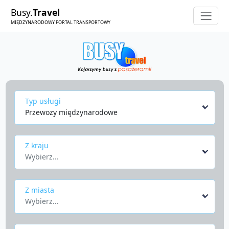
Busy.
Travel
MIĘDZYNARODOWY PORTAL TRANSPORTOWY
Typ usługi
Przewozy międzynarodowe
Z kraju
Wybierz...
Z miasta
Wybierz...