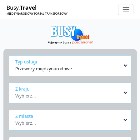
Busy.
Travel
MIĘDZYNARODOWY PORTAL TRANSPORTOWY
Typ usługi
Przewozy międzynarodowe
Z kraju
Wybierz...
Z miasta
Wybierz...