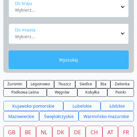
Do kraju
Wybierz...
Do miasta
Wybierz...
Wyszukaj
Żuromin
Legionowo
Tłuszcz
Siedlce
Iłża
Zielonka
Podkowa Leśna
Węgrów
Kobyłka
Pionki
Kujawsko-pomorskie
Lubelskie
Łódzkie
Mazowieckie
Świętokrzyskie
Warmińsko-mazurskie
GB
BE
NL
DK
DE
CH
AT
FR