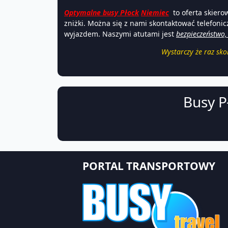
Optymalne busy Płock
Niemiec
to oferta skier
zniżki. Można się z nami skontaktować telefon
wyjazdem. Naszymi atutami jest
bezpieczeństwo,
Wystarczy że raz sko
Busy P
PORTAL TRANSPORTOWY