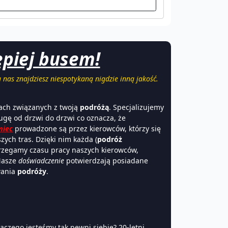
epiej busem!
u nas znajdziesz niespotykaną nigdzie inną jakość.
ach związanych z twoją
podróżą
. Specjalizujemy
ugę od drzwi do drzwi co oznacza, że
miec
prowadzone są przez kierowców, którzy się
ych tras. Dzięki nim każda (
podróż
trzegamy czasu pracy naszych kierowców,
Nasze
doświadczenie
potwierdzają posiadane
wania
podróży
.
laczego jesteśmy tak pewni siebie? 20-letni