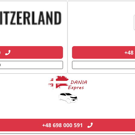
50
+48
D
+48 698 000 591