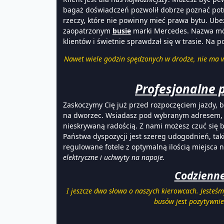
bagaż doświadczeń pozwolił dobrze poznać potr
rzeczy, które nie powinny mieć prawa bytu. Ube
zaopatrzonym
busie
marki Mercedes. Nazwa mówi
klientów i świetnie sprawdzał się w trasie. Na 
Nawet wiele godzin spędzonych w drodze, nie ma w
Profesjonalne 
Zaskoczymy Cię już przed rozpoczęciem jazdy, 
na dworzec. Wsiadasz pod wybranym adresem, wy
nieskrywaną radością. Z nami możesz czuć się b
Państwa dyspozycji jest szereg udogodnień, tak
regulowane fotele z optymalną ilością miejsca
elektryczne i uchwyty na napoje.
Codzienne
I jeszcze dwa słowa o naszych kierowcach. Jesteśm
busów jest pozytywnie