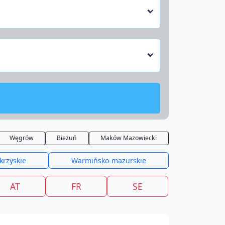
Węgrów
Bieżuń
Maków Mazowiecki
krzyskie
Warmińsko-mazurskie
AT
FR
SE