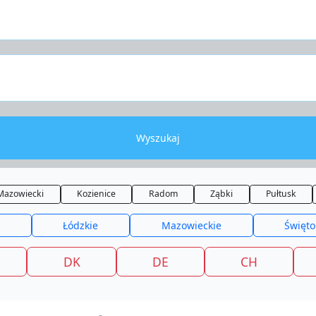
Wyszukaj
Mazowiecki
Kozienice
Radom
Ząbki
Pułtusk
Łódzkie
Mazowieckie
Święto
DK
DE
CH