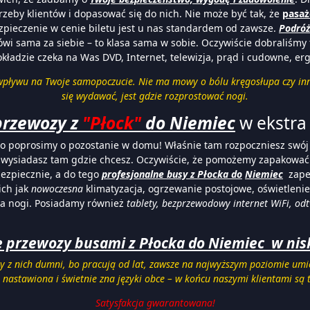
zeby klientów i dopasować się do nich. Nie może być tak, że
pasaż
zpieczenie w cenie biletu jest u nas standardem od zawsze.
Podróż
 sama za siebie – to klasa sama w sobie. Oczywiście dobraliśmy t
pokładzie czeka na Was DVD, Internet, telewizja, prąd i cudowne, 
pływu na Twoje samopoczucie. Nie ma mowy o bólu kręgosłupa czy innych
się wydawać, jest gdzie rozprostować nogi.
przewozy z
"Płock"
do Niemiec
w ekstra 
bo poprosimy o pozostanie w domu! Właśnie tam rozpoczniesz swój 
siadasz tam gdzie chcesz. Oczywiście, że pomożemy zapakować tor
ezpiecznie, a do tego
profesjonalne
busy
z Płocka do
Niemiec
zape
ich jak
nowoczesna
klimatyzacja, ogrzewanie postojowe, oświetleni
 na nogi. Posiadamy również
tablety, bezprzewodowy internet WiFi, od
 przewozy busami z Płocka do Niemiec w niski
y z nich dumni, bo pracują od lat, zawsze na najwyższym poziomie umiej
 nastawiona i świetnie zna języki obce – w końcu naszymi klientami są t
Satysfakcja gwarantowana!