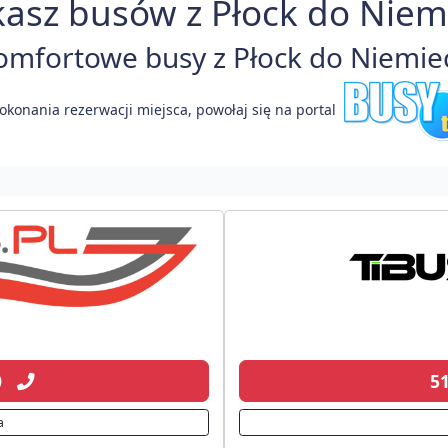
asz busów z Płock do Niem
mfortowe busy z Płock do Niemiec
okonania rezerwacji miejsca, powołaj się na portal
20
5
a