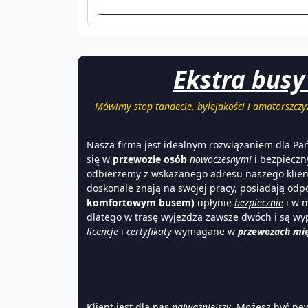
Ekstra busy
Mówimy stop tandecie, bylejakości i amatorszcz
Nasza firma jest idealnym rozwiązaniem dla Pa
się w
przewozie osób
nowoczesnymi
i bezpiecz
odbierzemy z wskazanego adresu naszego klien
doskonale znają na swojej pracy, posiadają od
komfortowym busem)
upłynie
bezpiecznie
i w m
dlatego w trasę wyjeżdża zawsze dwóch i są wy
licencje
i
certyfikaty
wymagane w
przewozach mi
Klient jest dla nas
najważniejszy
. Możesz być pe