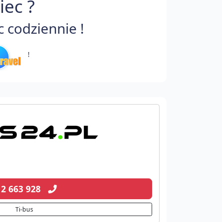
iec ?
 codziennie !
!
12 663 928
Ti-bus