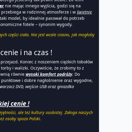
er
nie mając innego wyjścia, godzi się na
przebiega w rodzinnej atmosferze i w
świetnie
aki model, by idealnie pasował do potrzeb
ergonomiczne fotele – synonim wygody.
 części ciała. Nie jest wcale ciasno, jak mogłoby
cenie i na czas !
przejazd. Koniec z noszeniem ciężkich tobołów
by i walizki. Oczywiście, że zrobimy to z
wnią równie
wysoki komfort podróży
. Do
e punktowe i dobre nagłośnienie oraz wygodne,
twarzacz DVD, wejście USB oraz gniazdka
ej cenie !
ętności, ale też kultury osobistej. Załoga naszych
eż osoby spoza Polski.