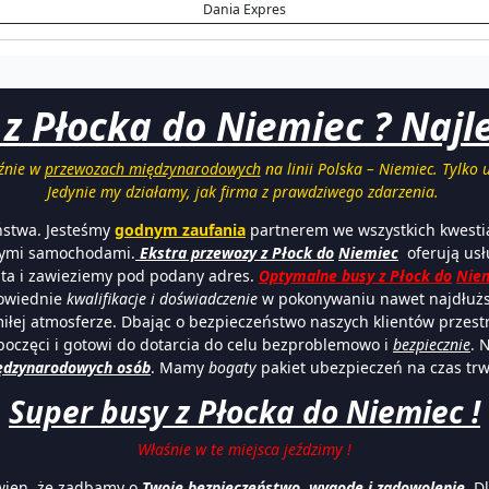
Dania Expres
 z Płocka do Niemiec ? Najl
yźnie w
przewozach międzynarodowych
na linii Polska – Niemiec. Tylko 
Jedynie my działamy, jak firma z prawdziwego zdarzenia.
ństwa. Jesteśmy
godnym zaufania
partnerem we wszystkich kwesti
nymi samochodami.
Ekstra p
rzewozy z Pło
ck do
Niemiec
oferują usł
ta i zawieziemy pod podany adres.
Optymalne busy z Płock do
Nie
powiednie
kwalifikacje i doświadczenie
w pokonywaniu nawet najdłuższ
iłej atmosferze. Dbając o bezpieczeństwo naszych klientów przes
poczęci i gotowi do dotarcia do celu bezproblemowo i
bezpiecznie
. 
ędzynarodowych osób
. Mamy
bogaty
pakiet ubezpieczeń na czas tr
Super busy z Płocka do Niemiec !
Właśnie w te miejsca jeździmy !
wien, że zadbamy o
Twoje bezpieczeństwo, wygodę i zadowolenie
. D