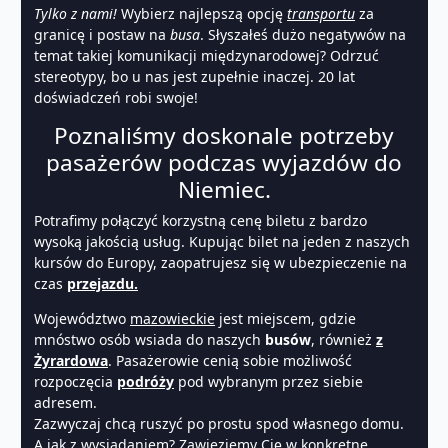
Tylko z nami!
Wybierz najlepszą opcję
transportu
za
granicę i postaw na
busa
. Słyszałeś dużo negatywów na
temat takiej komunikacji międzynarodowej? Odrzuć
stereotypy, bo u nas jest zupełnie inaczej. 20 lat
doświadczeń robi swoje!
Poznaliśmy doskonale potrzeby
pasażerów podczas wyjazdów do
Niemiec.
Potrafimy połączyć korzystną cenę biletu z bardzo
wysoką jakością usług. Kupując bilet na jeden z naszych
kursów do Europy, zaopatrujesz się w ubezpieczenie na
czas
przejazdu.
Województwo
mazowieckie
jest miejscem, gdzie
mnóstwo osób wsiada do naszych
busów
, również
z
Żyrardowa
. Pasażerowie cenią sobie możliwość
rozpoczęcia
podróży
pod wybranym przez siebie
adresem.
Zazwyczaj chcą ruszyć po prostu spod własnego domu.
A jak z wysiadaniem? Zawieziemy Cię w konkretne