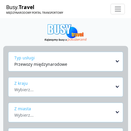
Busy.
Travel
MIĘDZYNARODOWY PORTAL TRANSPORTOWY
Typ usługi
Przewozy międzynarodowe
Z kraju
Wybierz...
Z miasta
Wybierz...