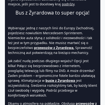
miejsce, jeśli jest to docelowy kraj
podróży
.
Bus z Żyrardowa to super opcja!
Wybierając jedną z naszych linii do Europy Zachodniej,
pojedziesz nowiutkim Mercedesem Sprinterem.
Niemieckie auta słyną z
solidności i niezawodności
i tak
też jest w tym przypadku. Nie musisz martwić się o
bezpieczeństwo
przewozów z Żyrardowa.
Sprawność
techniczną aut potwierdzają na bieżąco mechanicy.
Jak zabić nudę podczas długiego wojażu? Opcji jest
kilka! Połącz się bezprzewodowo z internetem,
pooglądaj telewizję lub filmy na DVD. A może drzemka?
Żaden problem – ergonomiczne fotele bardzo ułatwiają
sprawę. Klimatyzacja w
busie z Żyrardowa
jest
oczywistością. Siedzenia rozłożyliśmy tak, by każdy klient
czuł swobodę i wygodę. Podróż przebiega w
komfortowych warunkach.
Dbamy o atmosferę na pokładzie. Obsługa
przewozów z