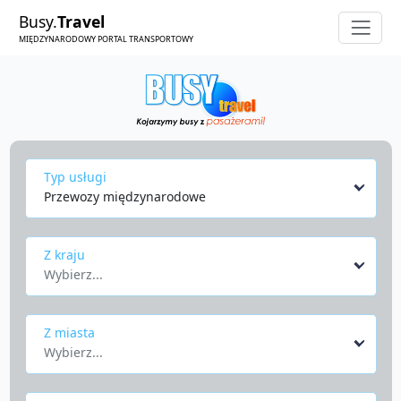
Busy.
Travel
MIĘDZYNARODOWY PORTAL TRANSPORTOWY
Typ usługi
Przewozy międzynarodowe
Z kraju
Wybierz...
Z miasta
Wybierz...