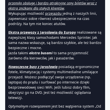
przemiłą obsługę i bardzo atrakcyjne ceny biletów wraz z
ekstra zniżkami dla stałych klientów
.
Wykupując możliwość
przejazdu
jedną z naszych linii,
zapewniasz sobie również ubezpieczenie na czas
podróży. Na tym nie koniec atutów.
Ekstra przewozy z Jarosławia do Europy
realizowane są
najwyższej klasy samochodami Mercedes Sprinter. Jak
sama nazwa wskazuje, są bardzo szybkie, ale też bardzo
bezpieczne i mocne.
Jazda takimi
ekstra busami
to sama przyjemność
zarówno dla kierowców, jak i pasażerów.
Nowoczesne busy z Jarosławia
posiadają ergonomiczne
fotele, klimatyzację i systemy multimedialne umilające
przejazd. Możesz podłączyć swoje urządzenie (np.
laptopa) do prądu i surfować po internecie dzięki
bezprzewodowej sieci WiFi. Jeśli lubisz dobry film,
obejrzysz go na DVD. Jest też możliwość oglądania
telewizji.
Optymalnym rozwiązaniem
jest bez wątpienia system „Od