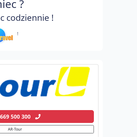
iec ?
 codziennie !
!
 669 500 300
AR-Tour