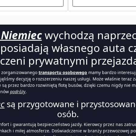
 Niemiec
wychodzą naprzec
posiadają własnego auta cz
czeni prywatnymi przejazda
 ze zorganizowanego
transportu osobowego
mamy bardzo interesując
ęliśmy decyzję o rozszerzeniu naszej usługi. Może właśnie teraz z
e są przez bardzo rozwiniętą flotę busów, dzięki czemu nigdy ni
minów
podróży
.
ec
są przygotowane i przystosowane
osób.
ort i gwarantują bezpieczeństwo jazdy. Kierowcy przez nas zatrud
kach i miłej atmosferze. Doświadczenie w branży przewozowej poz