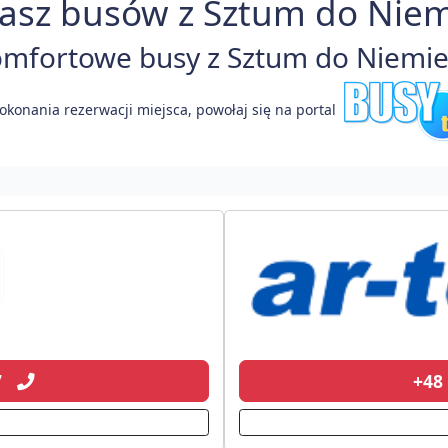
asz busów z Sztum do Niem
mfortowe busy z Sztum do Niemiec
okonania rezerwacji miejsca, powołaj się na portal
07
+48