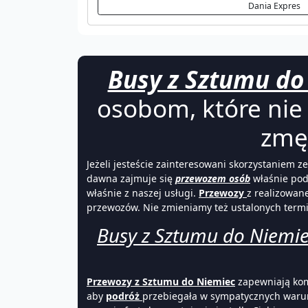
Dania Expres
Busy z Sztumu do
osobom, które nie 
zmę
Jeżeli jesteście zainteresowani skorzystaniem
dawna zajmuje się
przewozem osób
właśnie podj
właśnie z naszej usługi.
Przewozy
z realizowan
przewozów. Nie zmieniamy też ustalonych ter
Busy z Sztumu do Niemi
Przewozy z Sztumu do Niemiec
zapewniają komf
aby
podróż
przebiegała w sympatycznych warun