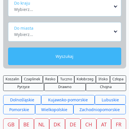
Do kraju
Wybierz...
Do miasta
Wybierz...
Wyszukaj
Koszalin
Czaplinek
Resko
Tuczno
Kołobrzeg
Ińsko
Człopa
Pyrzyce
Drawno
Chojna
Dolnośląskie
Kujawsko-pomorskie
Lubuskie
Pomorskie
Wielkopolskie
Zachodniopomorskie
GB
BE
NL
DK
DE
CH
AT
FR