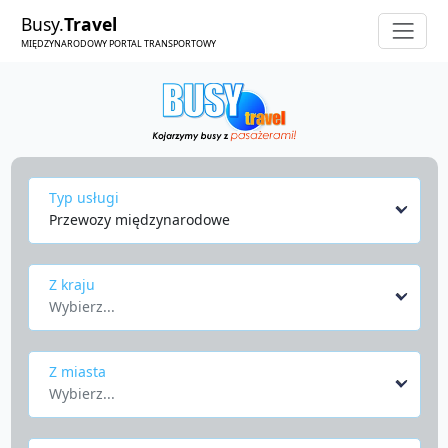
Busy.
Travel
MIĘDZYNARODOWY PORTAL TRANSPORTOWY
Typ usługi
Przewozy międzynarodowe
Z kraju
Wybierz...
Z miasta
Wybierz...