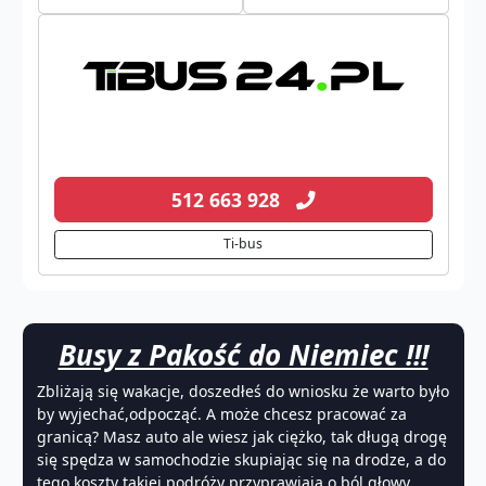
512 663 928
Ti-bus
Busy z Pakość do Niemiec !!!
Zbliżają się wakacje, doszedłeś do wniosku że warto było
by wyjechać,odpocząć. A może chcesz pracować za
granicą? Masz auto ale wiesz jak ciężko, tak długą drogę
się spędza w samochodzie skupiając się na drodze, a do
tego koszty takiej podróży przyprawiają o ból głowy.