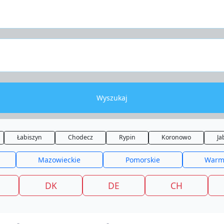
Wyszukaj
Łabiszyn
Chodecz
Rypin
Koronowo
Ja
Mazowieckie
Pomorskie
Warm
DK
DE
CH