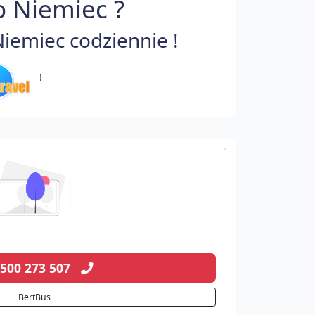
o Niemiec ?
iemiec codziennie !
!
 500 273 507
BertBus