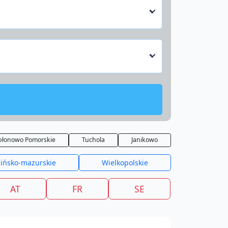
błonowo Pomorskie
Tuchola
Janikowo
ińsko-mazurskie
Wielkopolskie
AT
FR
SE