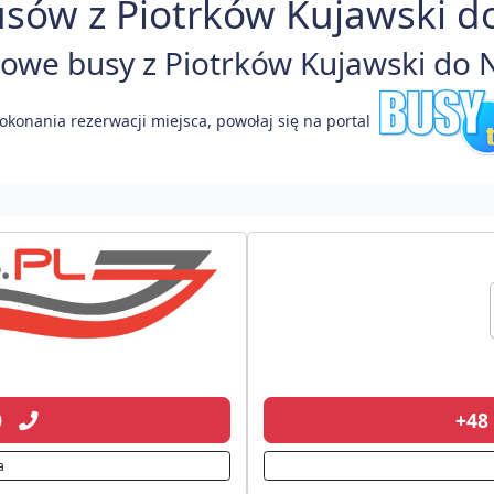
sów z Piotrków Kujawski d
we busy z Piotrków Kujawski do N
okonania rezerwacji miejsca, powołaj się na portal
20
+48
a