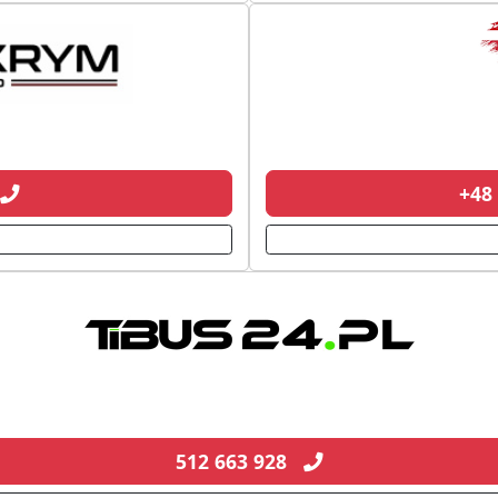
+48
512 663 928