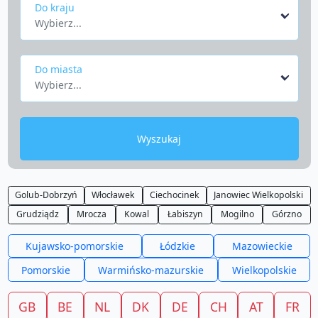
Do kraju
Wybierz...
Do miasta
Wybierz...
Wyszukaj
Golub-Dobrzyń
Włocławek
Ciechocinek
Janowiec Wielkopolski
Grudziądz
Mrocza
Kowal
Łabiszyn
Mogilno
Górzno
Kujawsko-pomorskie
Łódzkie
Mazowieckie
Pomorskie
Warmińsko-mazurskie
Wielkopolskie
GB
BE
NL
DK
DE
CH
AT
FR