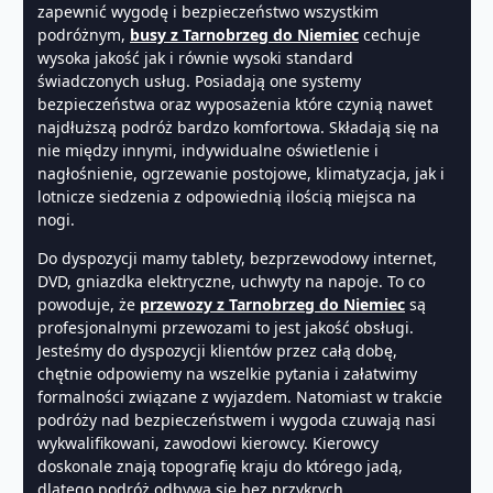
zapewnić wygodę i bezpieczeństwo wszystkim
podróżnym,
busy z Tarnobrzeg do Niemiec
cechuje
wysoka jakość jak i równie wysoki standard
świadczonych usług. Posiadają one systemy
bezpieczeństwa oraz wyposażenia które czynią nawet
najdłuższą podróż bardzo komfortowa. Składają się na
nie między innymi, indywidualne oświetlenie i
nagłośnienie, ogrzewanie postojowe, klimatyzacja, jak i
lotnicze siedzenia z odpowiednią ilością miejsca na
nogi.
Do dyspozycji mamy tablety, bezprzewodowy internet,
DVD, gniazdka elektryczne, uchwyty na napoje. To co
powoduje, że
przewozy z Tarnobrzeg do Niemiec
są
profesjonalnymi przewozami to jest jakość obsługi.
Jesteśmy do dyspozycji klientów przez całą dobę,
chętnie odpowiemy na wszelkie pytania i załatwimy
formalności związane z wyjazdem. Natomiast w trakcie
podróży nad bezpieczeństwem i wygoda czuwają nasi
wykwalifikowani, zawodowi kierowcy. Kierowcy
doskonale znają topografię kraju do którego jadą,
dlatego podróż odbywa się bez przykrych