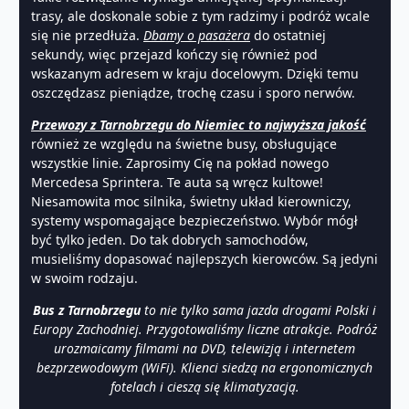
trasy, ale doskonale sobie z tym radzimy i podróż wcale
się nie przedłuża.
Dbamy o pasażera
do ostatniej
sekundy, więc przejazd kończy się również pod
wskazanym adresem w kraju docelowym. Dzięki temu
oszczędzasz pieniądze, trochę czasu i sporo nerwów.
Przewozy z Tarnobrzegu do Niemiec to najwyższa jakość
również ze względu na świetne busy, obsługujące
wszystkie linie. Zaprosimy Cię na pokład nowego
Mercedesa Sprintera. Te auta są wręcz kultowe!
Niesamowita moc silnika, świetny układ kierowniczy,
systemy wspomagające bezpieczeństwo. Wybór mógł
być tylko jeden. Do tak dobrych samochodów,
musieliśmy dopasować najlepszych kierowców. Są jedyni
w swoim rodzaju.
Bus z Tarnobrzegu
to nie tylko sama jazda drogami Polski i
Europy Zachodniej. Przygotowaliśmy liczne atrakcje. Podróż
urozmaicamy filmami na DVD, telewizją i internetem
bezprzewodowym (WiFi). Klienci siedzą na ergonomicznych
fotelach i cieszą się klimatyzacją.