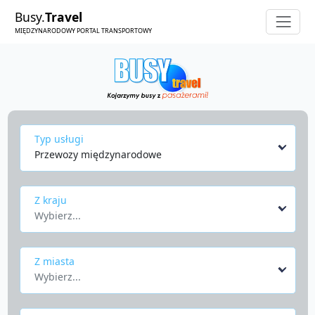
Busy.
Travel
MIĘDZYNARODOWY PORTAL TRANSPORTOWY
Typ usługi
Przewozy międzynarodowe
Z kraju
Wybierz...
Z miasta
Wybierz...