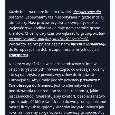
Każdy bilet na nasze linie to również
ubezpieczenie dla
pasażera
. Zapewniamy też niespotykaną nigdzie indziej
atmosferę. Nasi pracownicy słyną z sympatyczności.
Województwo podkarpackie daje nam szerokie grono
klientów. Chcemy cały czas powiększać tę grupę.
Postaw
na nowoczesność, komfort, uczciwość i rzetelność.
Wystarczy, że raz pojedziesz z nami
busem z Tarnobrzegu
do Europy i już na dobre zapomnisz o innych opcjach
transportu
.
Niektórzy wyjeżdżają w celach zarobkowych, inni w
celach turystycznych, równie często odwiedzają rodziny
i to są najczęstsze powody wyjazdów do krajów Unii
Europejskiej. Aby umilić podróż powstały
przewozy z
Tarnobrzegu do Niemiec
. Jest to alternatywa dla
podróżowania tak drogiego środka transportu, jakim
jest samochód. Gwarantujemy komfort, bezpieczeństwo
i punktualność które świadczą o dużym profesjonalizmie
naszej firmy. Obsługujemy klientów indywidualnych jak
również możemy zorganizować przewozy grupowe. Aby