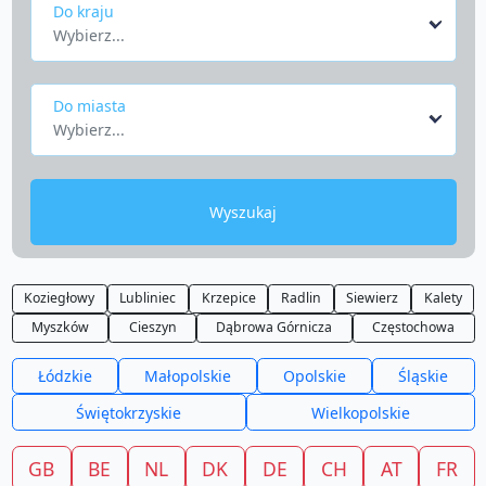
Do kraju
Wybierz...
Do miasta
Wybierz...
Wyszukaj
Koziegłowy
Lubliniec
Krzepice
Radlin
Siewierz
Kalety
Myszków
Cieszyn
Dąbrowa Górnicza
Częstochowa
Łódzkie
Małopolskie
Opolskie
Śląskie
Świętokrzyskie
Wielkopolskie
GB
BE
NL
DK
DE
CH
AT
FR