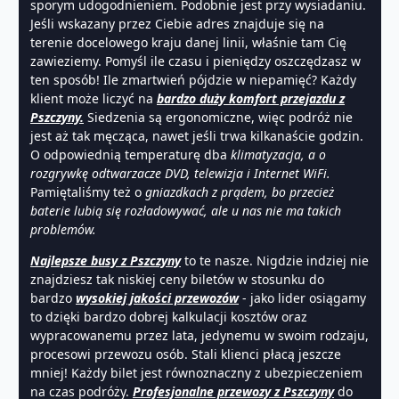
sporym udogodnieniem. Podobnie jest przy wysiadaniu.
Jeśli wskazany przez Ciebie adres znajduje się na
terenie docelowego kraju danej linii, właśnie tam Cię
zawieziemy. Pomyśl ile czasu i pieniędzy oszczędzasz w
ten sposób! Ile zmartwień pójdzie w niepamięć? Każdy
klient może liczyć na
bardzo duży komfort przejazdu z
Pszczyny.
Siedzenia są ergonomiczne, więc podróż nie
jest aż tak męcząca, nawet jeśli trwa kilkanaście godzin.
O odpowiednią temperaturę dba
klimatyzacja, a o
rozgrywkę odtwarzacze DVD, telewizja i Internet WiFi.
Pamiętaliśmy też o
gniazdkach z prądem, bo przecież
baterie lubią się rozładowywać, ale u nas nie ma takich
problemów.
Najlepsze busy z Pszczyny
to te nasze. Nigdzie indziej nie
znajdziesz tak niskiej ceny biletów w stosunku do
bardzo
wysokiej jakości przewozów
- jako lider osiągamy
to dzięki bardzo dobrej kalkulacji kosztów oraz
wypracowanemu przez lata, jedynemu w swoim rodzaju,
procesowi przewozu osób. Stali klienci płacą jeszcze
mniej! Każdy bilet jest równoznaczny z ubezpieczeniem
na czas podróży.
Profesjonalne przewozy z Pszczyny
do