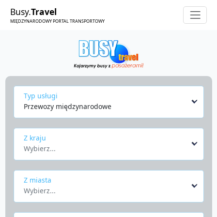
Busy.
Travel
MIĘDZYNARODOWY PORTAL TRANSPORTOWY
Typ usługi
Przewozy międzynarodowe
Z kraju
Wybierz...
Z miasta
Wybierz...