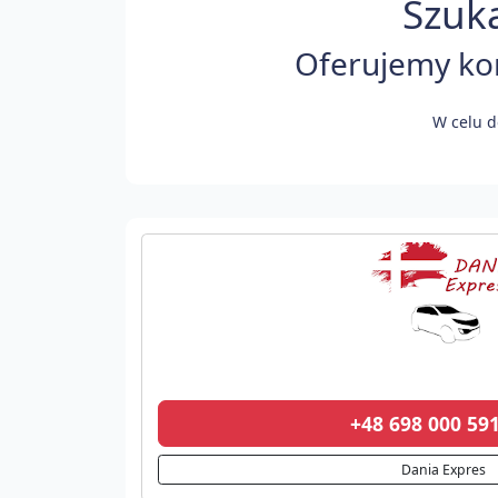
Szuk
Oferujemy kom
W celu d
+48 698 000 5
Dania Expres