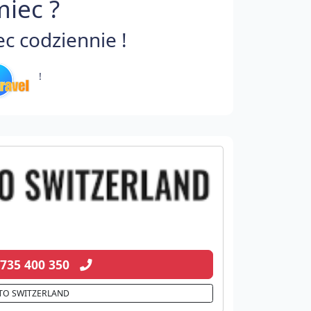
iec ?
c codziennie !
!
 735 400 350
TO SWITZERLAND