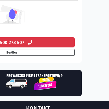
 500 273 507
BertBus
KONTAKT