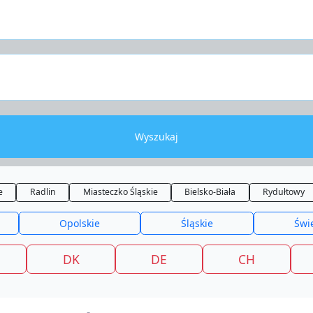
Wyszukaj
e
Radlin
Miasteczko Śląskie
Bielsko-Biała
Rydułtowy
Opolskie
Śląskie
Świ
DK
DE
CH