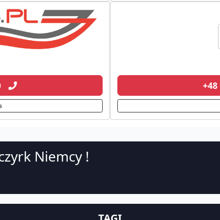
20
+48
a
czyrk Niemcy !
TAGI