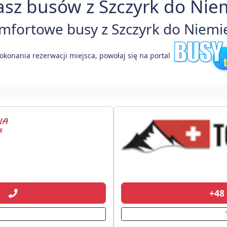
asz busów z Szczyrk do Niem
fortowe busy z Szczyrk do Niemie
okonania rezerwacji miejsca, powołaj się na portal
91
+48