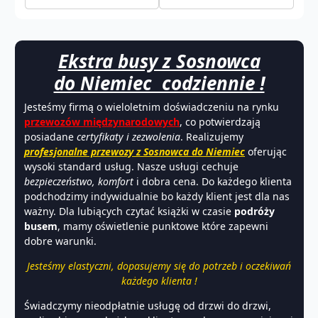
Ekstra busy z Sosnowca
do Niemiec codziennie !
Jesteśmy firmą o wieloletnim doświadczeniu na rynku
przewozów międzynarodowych
, co potwierdzają
posiadane
certyfikaty i zezwolenia
. Realizujemy
profesjonalne przewozy z Sosnowca do Niemiec
oferując
wysoki standard usług. Nasze usługi cechuje
bezpieczeństwo, komfort
i dobra cena. Do każdego klienta
podchodzimy indywidualnie bo każdy klient jest dla nas
ważny. Dla lubiących czytać książki w czasie
podróży
busem
, mamy oświetlenie punktowe które zapewni
dobre warunki.
Jesteśmy elastyczni, dopasujemy się do potrzeb i oczekiwań
każdego klienta !
Świadczymy nieodpłatnie usługę od drzwi do drzwi,