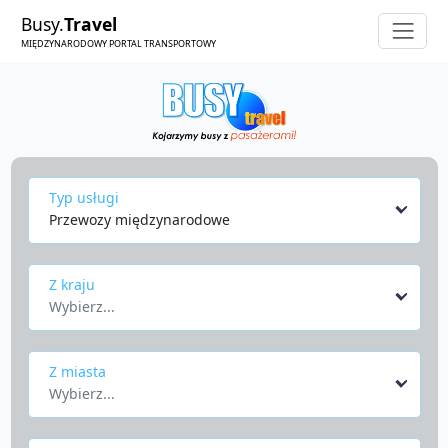
Busy.
Travel
MIĘDZYNARODOWY PORTAL TRANSPORTOWY
Typ usługi
Przewozy międzynarodowe
Z kraju
Wybierz...
Z miasta
Wybierz...