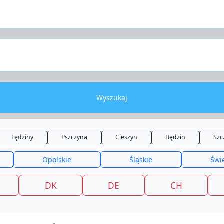
Wyszukaj
Lędziny
Pszczyna
Cieszyn
Będzin
Szc
Opolskie
Śląskie
Świ
DK
DE
CH