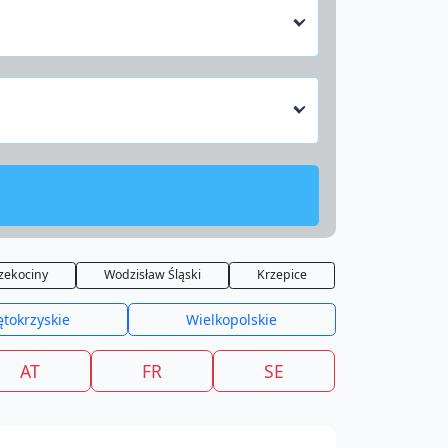
zekociny
Wodzisław Śląski
Krzepice
ętokrzyskie
Wielkopolskie
AT
FR
SE