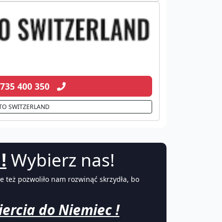
 735 400 350
TO SWITZERLAND
!
Wybierz nas!
e też pozwoliło nam rozwinąć skrzydła, bo
ercia do Niemiec !