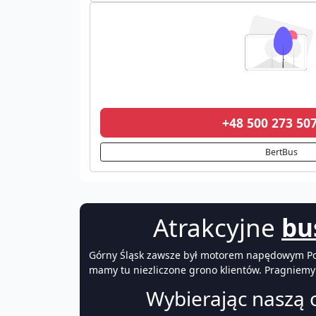
+48 500 273 5
BertBus
Atrakcyjne
bu
Górny Śląsk zawsze był motorem napędowym Pols
mamy tu niezliczone grono klientów. Pragniemy 
Wybierając naszą o