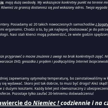
cia
, mają dużą swobodę. Wy wskazujecie konkretny punkt na terenie mia
. Również za granicą dostaniesz się pod wskazany adres. Twoja wygoda j
ntery. Posiadamy aż 20 takich nowoczesnych samochodów
z bogat
i ergonomii. Chodzi o to, by jak najlepiej dostosować je do potrz
logii. Nasi stali klienci mogą potwierdzić, że wiele godzin spędzo
e przyprawić o mocne znużenie z uwagi na brak konkretnych zajęć. Nic
warzacze DVD, gniazdka z prądem i podłączyliśmy Internet bezprzewod
odniej zapewniamy
optymalną
temperaturę, bo zainstalowaliśmy w 
y się wydawać. Skoro jest tak dobrze, to musi być drogo? Ależ skąd
ze z dużymi kosztami. Każdy bilet jest równoznaczny z ubezpiecze
erze. Pozostaje tylko zaufać 20-letniemu doświadczeniu!
awiercie do
Niemiec !
codziennie i na c