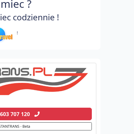
emiec ?
ec codziennie !
!
 603 707 120
STANTRANS - Beta