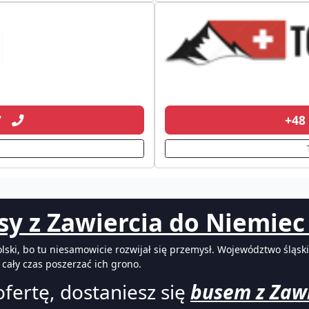
07
+48
sy z Zawiercia do Niemiec 
ki, bo tu niesamowicie rozwijał się przemysł. Województwo śląski
cały czas poszerzać ich grono.
fertę, dostaniesz się
busem z Zawi