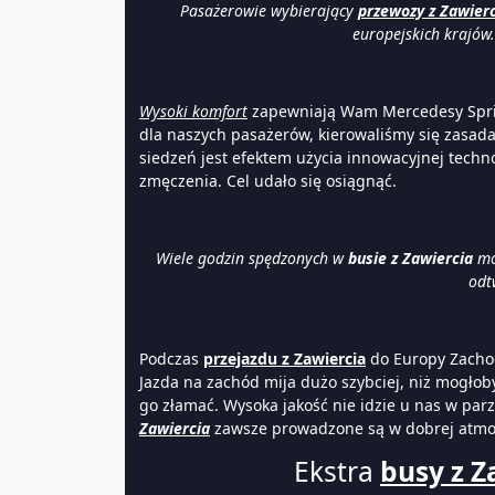
Pasażerowie wybierający
przewozy z Zawier
europejskich krajów
Wysoki komfort
zapewniają Wam Mercedesy Spri
dla naszych pasażerów, kierowaliśmy się zasadam
siedzeń jest efektem użycia innowacyjnej techno
zmęczenia. Cel udało się osiągnąć.
Wiele godzin spędzonych w
busie z Zawiercia
moż
odt
Podczas
przejazdu z Zawiercia
do Europy Zach
Jazda na zachód mija dużo szybciej, niż mogłob
go złamać. Wysoka jakość nie idzie u nas w par
Zawiercia
zawsze prowadzone są w dobrej atmosf
Ekstra
busy z Z