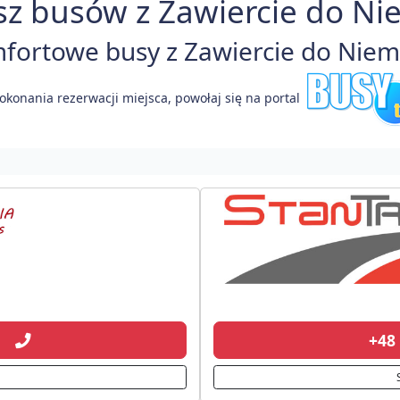
z busów z Zawiercie do Ni
ortowe busy z Zawiercie do Niemi
okonania rezerwacji miejsca, powołaj się na portal
91
+48