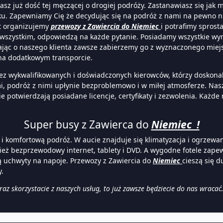
sz już dość tej męczącej o drogiej podróży. Zastanawiasz się jak
ku. Zapewniamy Cię że decydując się na podróż z nami na pewno n
t organizujemy
przewozy z Zawiercia do
Niemiec
i potrafimy sprost
 wszystkim, odpowiedzą na każde pytanie. Posiadamy wszystkie wym
ąc o naszego klienta zawsze zabierzemy go z wyznaczonego miejs
 na dodatkowym transporcie.
z wykwalifikowanych i doświadczonych kierowców, którzy doskonale
, podróż z nimi upłynie bezproblemowo i w miłej atmosferze. Nasz
 potwierdzają posiadane licencje, certyfikaty i zezwolenia. Każd
Super busy z Zawierca do
Niemiec !
 komfortową podróż. W aucie znajduje się klimatyzacja i ogrzewan
ż bezprzewodowy internet, tablety i DVD. A wygodne fotele zapew
ą uchwyty na napoje. Przewozy z Zawiercia do
Niemiec
cieszą się d
y.
az skorzystacie z naszych usług, to już zawsze będziecie do nas wraca