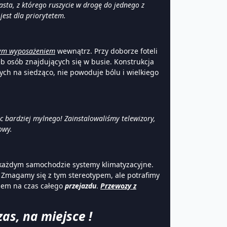
sta, z którego ruszycie w drogę do jednego z
est dla priorytetem.
ym wyposażeniem
wewnątrz. Przy doborze foteli
eb osób znajdujących się w busie. Konstrukcja
nych na siedząco, nie powoduje bólu i wielkiego
 bardziej mylnego! Zainstalowaliśmy telewizory,
owy.
każdym samochodzie systemy klimatyzacyjne.
! Zmagamy się z tym stereotypem, ale potrafimy
niem na czas całego
przejazdu
.
Przewozy z
zas, na miejsce !