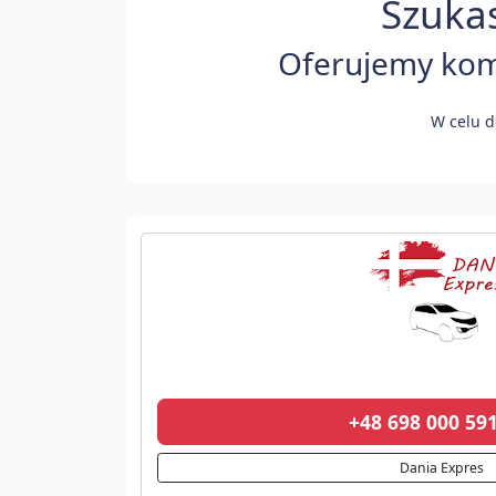
Szukas
Oferujemy komf
W celu d
+48 698 000 5
Dania Expres