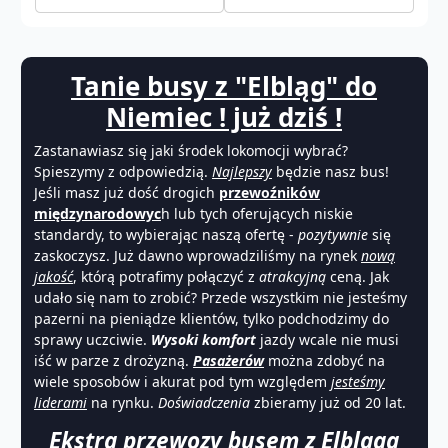
Tanie busy z "Elbląg" do
Niemiec ! już dziś !
Zastanawiasz się jaki środek lokomocji wybrać?
Spieszymy z odpowiedzią.
Najlepszy
będzie nasz bus!
Jeśli masz już dość drogich
przewoźników
międzynarodowyc
h lub tych oferujących niskie
standardy, to wybierając naszą ofertę -
pozytywnie
się
zaskoczysz. Już dawno wprowadziliśmy na rynek
nową
jakość
, którą potrafimy połączyć z
atrakcyjną
ceną. Jak
udało się nam to zrobić? Przede wszystkim nie jesteśmy
pazerni na pieniądze klientów, tylko podchodzimy do
sprawy uczciwie.
Wysoki komfort
jazdy wcale nie musi
iść w parze z drożyzną.
Pasażerów
można zdobyć na
wiele sposobów i akurat pod tym względem
jesteśmy
liderami
na rynku.
Doświadczenia
zbieramy już od 20 lat.
Ekstra przewozy busem
z Elbląga