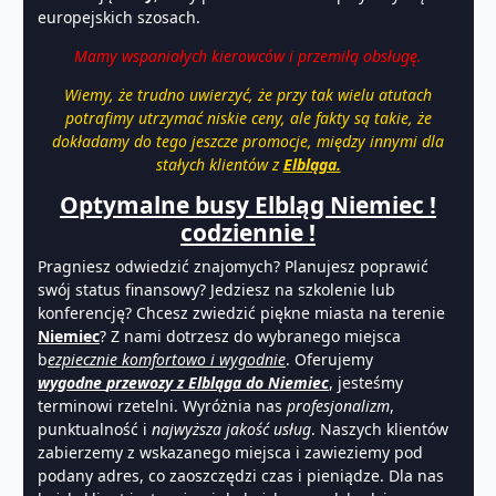
europejskich szosach.
Mamy wspaniałych kierowców i przemiłą obsługę.
Wiemy, że trudno uwierzyć, że przy tak wielu atutach
potrafimy utrzymać niskie ceny, ale fakty są takie, że
dokładamy do tego jeszcze promocje, między innymi dla
stałych klientów z
Elbląga.
Optymalne busy Elbląg Niemiec !
codziennie !
Pragniesz odwiedzić znajomych? Planujesz poprawić
swój status finansowy? Jedziesz na szkolenie lub
konferencję? Chcesz zwiedzić piękne miasta na terenie
Niemiec
? Z nami dotrzesz do wybranego miejsca
b
ezpiecznie komfortowo i wygodnie
. Oferujemy
wygodne
przewozy z
Elbląga do Niemiec
, jesteśmy
terminowi rzetelni. Wyróżnia nas
profesjonalizm
,
punktualność i
najwyższa jakość usług
. Naszych klientów
zabierzemy z wskazanego miejsca i zawieziemy pod
podany adres, co zaoszczędzi czas i pieniądze. Dla nas