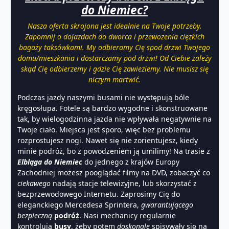
do Niemiec
?
Nasza oferta skrojona jest idealnie na Twoje potrzeby.
Zapomnij o dojazdach do dworca i przewożenia ciężkich
bagaży taksówkami. My odbieramy Cię spod drzwi Twojego
domu/mieszkania i dostarczamy pod drzwi! Od Ciebie zależy
skąd Cię odbierzemy i gdzie Cię zawieziemy. Nie musisz się
niczym martwić.
Podczas jazdy naszymi busami nie występują bóle
kręgosłupa. Fotele są bardzo wygodne i skonstruowane
tak, by wielogodzinna jazda nie wpływała negatywnie na
Twoje ciało. Miejsca jest sporo, więc bez problemu
rozprostujesz nogi. Nawet się nie zorientujesz, kiedy
minie podróż, bo z powodzeniem ją umilimy! Na trasie z
Elbląga do Niemiec
do jednego z krajów Europy
Zachodniej możesz pooglądać filmy na DVD, zobaczyć co
ciekawego
nadają stacje telewizyjne, lub skorzystać z
bezprzewodowego Internetu. Zaprosimy Cię do
eleganckiego Mercedesa Sprintera,
gwarantującego
bezpieczną
podróż
. Nasi mechanicy regularnie
kontrolują
busy
, żeby potem
doskonale
spisywały się na