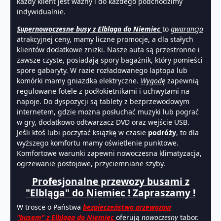
każdy klient jest ważny i do każdego podchodzimy
indywidualnie.
Supernowoczesne busy z Elbląga do
Niemiec
to
gwarancja
atrakcyjnej ceny, mamy liczne promocje, a dla stałych
klientów dodatkowe zniżki. Nasze auta są przestronne i
zawsze czyste, posiadają spory bagażnik, który pomieści
spore gabaryty. W razie rozładowanego laptopa lub
komórki mamy gniazdka elektryczne.
Wygodę
zapewnią
regulowane fotele z podłokietnikami i uchwytami na
napoje. Do dyspozycji są tablety z bezprzewodowym
internetem, gdzie można posłuchać muzyki lub pograć
w gry, dodatkowo odtwarzacz DVD oraz wejście USB.
Jeśli ktoś lubi poczytać książkę w czasie
podróży
, to dla
wyższego komfortu mamy oświetlenie punktowe.
Komfortowe warunki zapewni nowoczesna klimatyzacja,
ogrzewanie postojowe, przyciemniane szyby.
Profesjonalne przewozy busami z
"Elbląga" do Niemiec ! Zapraszamy !
W trosce o Państwa
bezpieczeństwo
prz
ewozow
"busem" z Elbląga do
Niemiec
oferują
nowoczesny
tabor.